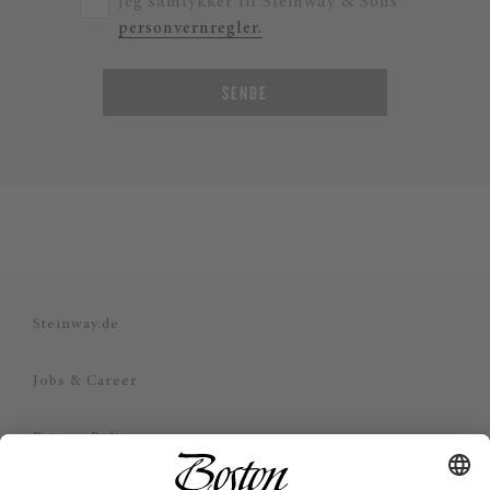
Jeg samtykker til Steinway & Sons
personvernregler.
SENDE
Steinway.de
Jobs & Career
Privacy Policy