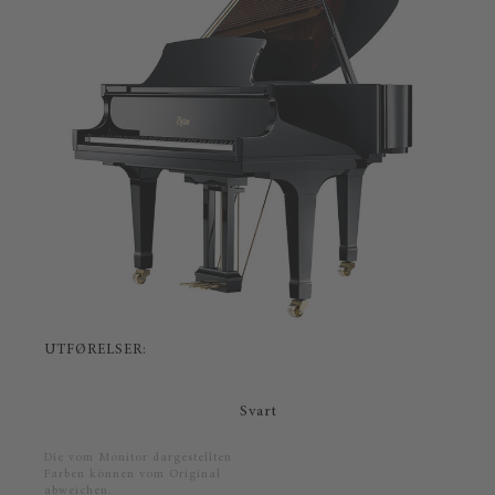
UTFØRELSER:
Svart
Die vom Monitor dargestellten
Farben können vom Original
abweichen.