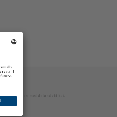
er, använd även meddelandefältet.