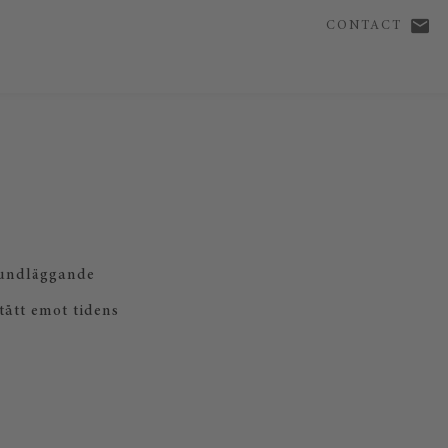
CONTACT
rundläggande
tått emot tidens