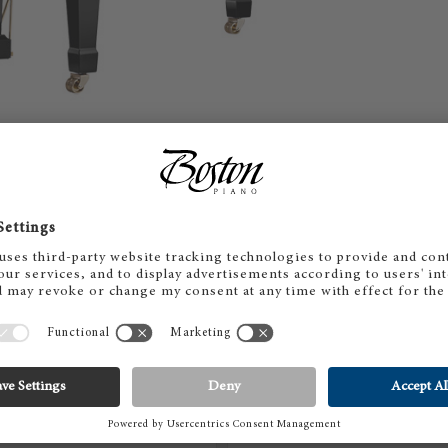
PRISFÖRFRÅGAN
FRÅGA PRISFÖRFRÅGAN
ett erbjudande till dig. Om du frågar om flera pianomodell