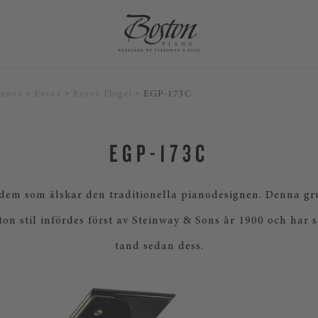
ianos
Essex
Essex Flygel
EGP-173C
EGP-173C
r dem som älskar den traditionella pianodesignen. Denna g
ton stil infördes först av Steinway & Sons år 1900 och har s
tand sedan dess.