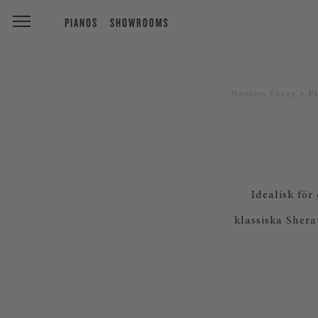
PIANOS
SHOWROOMS
Boston Essex
P
Idealisk fö
klassiska Shera