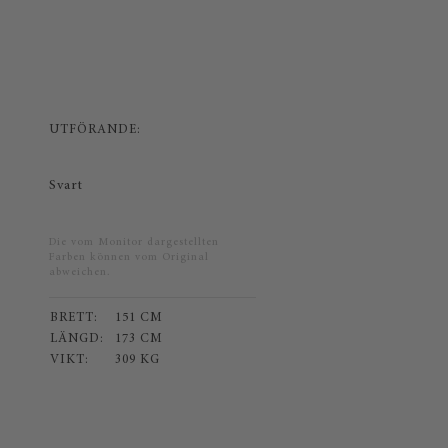
UTFÖRANDE:
Svart
Die vom Monitor dargestellten
Farben können vom Original
abweichen.
BRETT:
151 CM
LÄNGD:
173 CM
VIKT:
309 KG