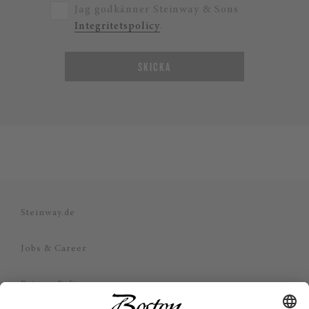
Jag godkänner Steinway & Sons
Integritetspolicy
.
SKICKA
Steinway.de
Jobs & Career
Privacy Policy