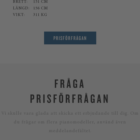
BRETT:
151 CM
LÄNGD:
156 CM
VIKT:
311 KG
PRISFÖRFRÅGAN
FRÅGA
PRISFÖRFRÅGAN
Vi skulle vara glada att skicka ett erbjudande till dig. Om
du frågar om flera pianomodeller, använd även
meddelandefältet.