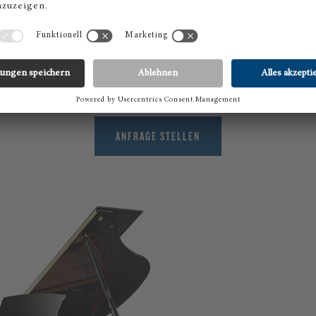
BOSTON FLÜGEL GP-178
Schwarz poliert € 42.950,00 *
Weiß poliert € 44.750,00 *
ANFRAGE STELLEN