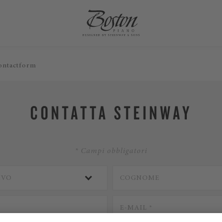
ontactform
CONTATTA STEINWAY
* Campi obbligatori