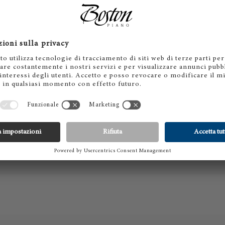
o le Termini e
condizioni legali
.*
INVIA