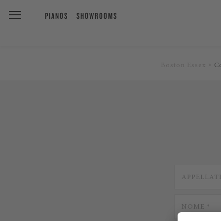
PIANOS
SHOWROOMS
Boston Essex
C